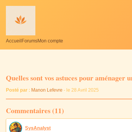
Accueil
Forums
Mon compte
Quelles sont vos astuces pour aménager un
Posté par :
Manon Lefevre
- le 28 Avril 2025
Commentaires (11)
SysAnalyst