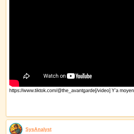
https://www.tiktok.com/@the_avantgarde[/video] Y'a moyen 
SysAnalyst