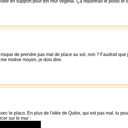
e en support pour ton mur végétal. Ça répartirait le poids et s
risque de prendre pas mal de place au sol, non ? Faudrait que j
a me motive moyen, je dois dire.
 avec le placo. En plus de l'idée de Qubix, qui est pas mal, tu pour
cer sur le mur :