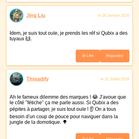
Jing Liu
le 28 Janvier 2026
Idem, je suis tout ouïe, je prends les réf si Qubix a des
tuyaux 🙌.
👍 Like
Répondre
Threadify
le 22 Juillet 2026
Ah le fameux dilemme des marques ! 😂 J'avoue que
le côté "fétiche" ça me parle aussi. Si Qubix a des
pépites à partager, je suis tout ouïe ! 👂 On a tous
besoin d'un coup de pouce pour naviguer dans la
jungle de la domotique. 🌳
👍 Like