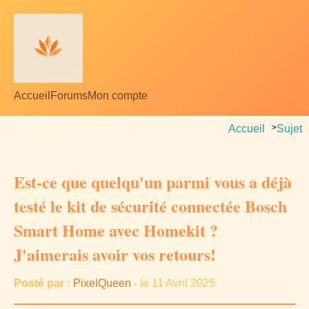
Accueil
Forums
Mon compte
Accueil
>
Sujet
Est-ce que quelqu'un parmi vous a déjà
testé le kit de sécurité connectée Bosch
Smart Home avec Homekit ?
J'aimerais avoir vos retours!
Posté par :
PixelQueen
- le 11 Avril 2025