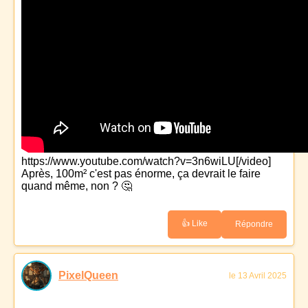
https://www.youtube.com/watch?v=3n6wiLU[/video]
Après, 100m² c'est pas énorme, ça devrait le faire
quand même, non ? 🤔
👍 Like
Répondre
PixelQueen
le 13 Avril 2025