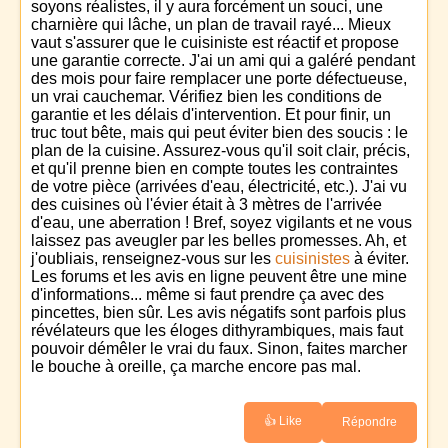
soyons réalistes, il y aura forcément un souci, une
charnière qui lâche, un plan de travail rayé... Mieux
vaut s'assurer que le cuisiniste est réactif et propose
une garantie correcte. J'ai un ami qui a galéré pendant
des mois pour faire remplacer une porte défectueuse,
un vrai cauchemar. Vérifiez bien les conditions de
garantie et les délais d'intervention. Et pour finir, un
truc tout bête, mais qui peut éviter bien des soucis : le
plan de la cuisine. Assurez-vous qu'il soit clair, précis,
et qu'il prenne bien en compte toutes les contraintes
de votre pièce (arrivées d'eau, électricité, etc.). J'ai vu
des cuisines où l'évier était à 3 mètres de l'arrivée
d'eau, une aberration ! Bref, soyez vigilants et ne vous
laissez pas aveugler par les belles promesses. Ah, et
j'oubliais, renseignez-vous sur les
cuisinistes
à éviter.
Les forums et les avis en ligne peuvent être une mine
d'informations... même si faut prendre ça avec des
pincettes, bien sûr. Les avis négatifs sont parfois plus
révélateurs que les éloges dithyrambiques, mais faut
pouvoir démêler le vrai du faux. Sinon, faites marcher
le bouche à oreille, ça marche encore pas mal.
👍 Like
Répondre