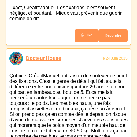
Exact, CréatifManuel. Les fixations, c'est souvent
négligé, et pourtant... Mieux vaut prévenir que guérir,
comme on dit.
👍 Like
Répondre
Docteur House
le 24 Juin 2025
Qubix et CréatifManuel ont raison de soulever ce point
des fixations. C'est le genre de détail qui fait toute la
différence entre une cuisine qui dure 20 ans et un truc
qui part en lambeaux au bout de 5. Et ça me fait
penser à un autre truc auquel on ne pense pas
toujours : le poids. Les meubles hauts, une fois
remplis d'assiettes et de bocaux, ça pèse un âne mort.
Si on prend pas ça en compte dès le départ, on risque
d'avoir de mauvaises surprises. J'ai vu des statistiques
qui montrent que le poids moyen d'un meuble haut de
cuisine rempli est d'environ 40-50 kg. Multipliez ça par
le nombre de meubles, et vous comprenez vite