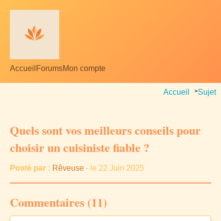
Accueil
Forums
Mon compte
Accueil
>
Sujet
Quels sont vos meilleurs conseils pour
choisir un cuisiniste fiable ?
Posté par :
Rêveuse
- le 22 Juin 2025
Commentaires (11)