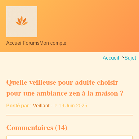
Accueil
Forums
Mon compte
Accueil
>
Sujet
Quelle veilleuse pour adulte choisir
pour une ambiance zen à la maison ?
Posté par :
Veillant
- le 19 Juin 2025
Commentaires (14)