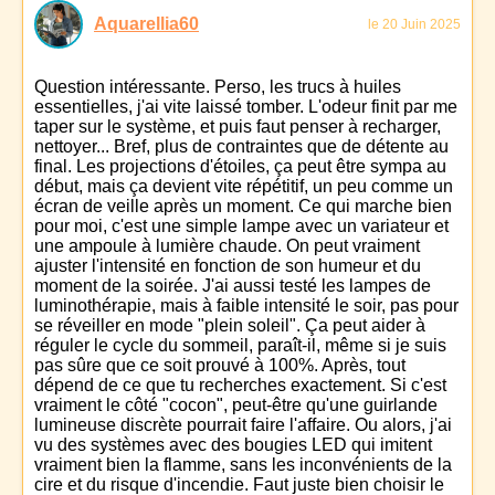
Aquarellia60
le 20 Juin 2025
Question intéressante. Perso, les trucs à huiles
essentielles, j'ai vite laissé tomber. L'odeur finit par me
taper sur le système, et puis faut penser à recharger,
nettoyer... Bref, plus de contraintes que de détente au
final. Les projections d'étoiles, ça peut être sympa au
début, mais ça devient vite répétitif, un peu comme un
écran de veille après un moment. Ce qui marche bien
pour moi, c'est une simple lampe avec un variateur et
une ampoule à lumière chaude. On peut vraiment
ajuster l'intensité en fonction de son humeur et du
moment de la soirée. J'ai aussi testé les lampes de
luminothérapie, mais à faible intensité le soir, pas pour
se réveiller en mode "plein soleil". Ça peut aider à
réguler le cycle du sommeil, paraît-il, même si je suis
pas sûre que ce soit prouvé à 100%. Après, tout
dépend de ce que tu recherches exactement. Si c'est
vraiment le côté "cocon", peut-être qu'une guirlande
lumineuse discrète pourrait faire l'affaire. Ou alors, j'ai
vu des systèmes avec des bougies LED qui imitent
vraiment bien la flamme, sans les inconvénients de la
cire et du risque d'incendie. Faut juste bien choisir le