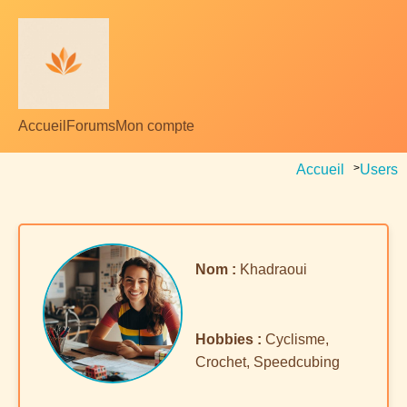
Accueil
Forums
Mon compte
Accueil
>
Users
Nom :
Khadraoui
Hobbies :
Cyclisme,
Crochet, Speedcubing